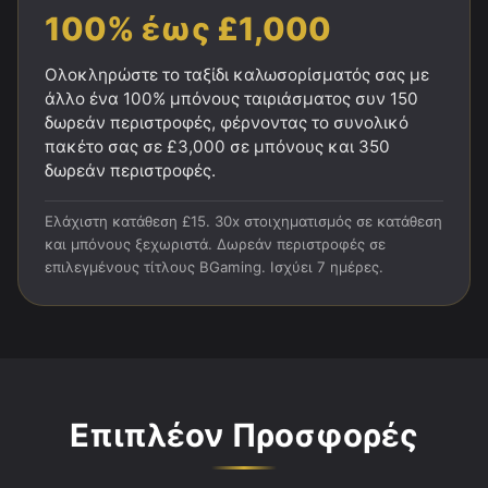
100% έως £1,000
Ολοκληρώστε το ταξίδι καλωσορίσματός σας με
άλλο ένα 100% μπόνους ταιριάσματος συν 150
δωρεάν περιστροφές, φέρνοντας το συνολικό
πακέτο σας σε £3,000 σε μπόνους και 350
δωρεάν περιστροφές.
Ελάχιστη κατάθεση £15. 30x στοιχηματισμός σε κατάθεση
και μπόνους ξεχωριστά. Δωρεάν περιστροφές σε
επιλεγμένους τίτλους BGaming. Ισχύει 7 ημέρες.
Επιπλέον Προσφορές