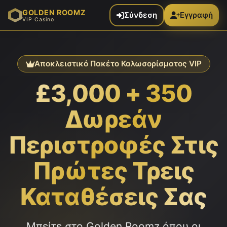
GOLDEN ROOMZ
Σύνδεση
Εγγραφή
VIP Casino
Αποκλειστικό Πακέτο Καλωσορίσματος VIP
£3,000 + 350
Δωρεάν
Περιστροφές Στις
Πρώτες Τρεις
Καταθέσεις Σας
Μπείτε στο Golden Roomz όπου οι