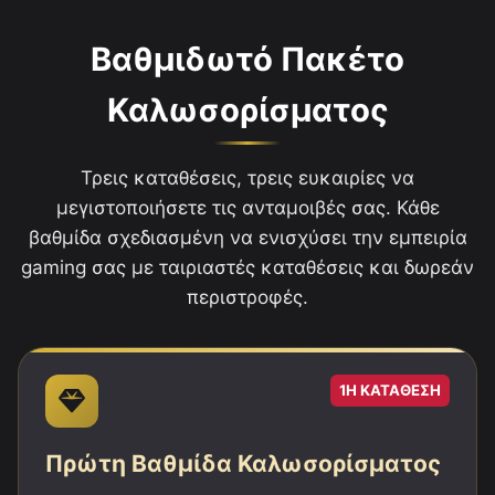
Βαθμιδωτό Πακέτο
Καλωσορίσματος
Τρεις καταθέσεις, τρεις ευκαιρίες να
μεγιστοποιήσετε τις ανταμοιβές σας. Κάθε
βαθμίδα σχεδιασμένη να ενισχύσει την εμπειρία
gaming σας με ταιριαστές καταθέσεις και δωρεάν
περιστροφές.
1Η ΚΑΤΆΘΕΣΗ
Πρώτη Βαθμίδα Καλωσορίσματος