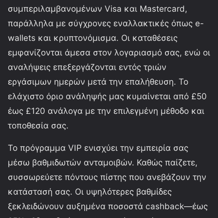
συμπεριλαμβανομένων Visa και Mastercard,
παράλληλα με σύγχρονες εναλλακτικές όπως e-
wallets και κρυπτονόμισμα. Οι καταθέσεις
εμφανίζονται άμεσα στον λογαριασμό σας, ενώ οι
αναλήψεις επεξεργάζονται εντός τριών
εργάσιμων ημερών μετά την επαλήθευση. Το
ελάχιστο όριο ανάληψής μας κυμαίνεται από £50
έως £120 ανάλογα με την επιλεγμένη μέθοδο και
τοποθεσία σας.
Το πρόγραμμα VIP ενισχύει την εμπειρία σας
μέσω βαθμιδωτών ανταμοιβών. Καθώς παίζετε,
συσσωρεύετε πόντους πίστης που ανεβάζουν την
κατάστασή σας. Οι υψηλότερες βαθμίδες
ξεκλειδώνουν αυξημένα ποσοστά cashback—έως