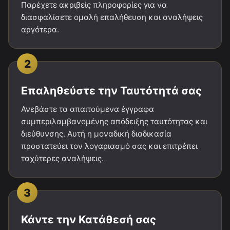
Παρέχετε ακριβείς πληροφορίες για να
διασφαλίσετε ομαλή επαλήθευση και αναλήψεις
αργότερα.
2
Επαληθεύστε την Ταυτότητά σας
Ανεβάστε τα απαιτούμενα έγγραφα
συμπεριλαμβανομένης απόδειξης ταυτότητας και
διεύθυνσης. Αυτή η μοναδική διαδικασία
προστατεύει τον λογαριασμό σας και επιτρέπει
ταχύτερες αναλήψεις.
3
Κάντε την Κατάθεσή σας