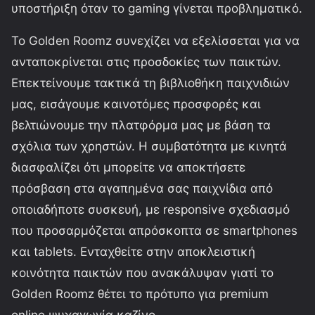
υποστήριξη όταν το gaming γίνεται προβληματικό.
Το Golden Roomz συνεχίζει να εξελίσσεται για να
ανταποκρίνεται στις προσδοκίες των παικτών.
Επεκτείνουμε τακτικά τη βιβλιοθήκη παιχνιδιών
μας, εισάγουμε καινοτόμες προσφορές και
βελτιώνουμε την πλατφόρμα μας με βάση τα
σχόλια των χρηστών. Η συμβατότητα με κινητά
διασφαλίζει ότι μπορείτε να αποκτήσετε
πρόσβαση στα αγαπημένα σας παιχνίδια από
οποιαδήποτε συσκευή, με responsive σχεδιασμό
που προσαρμόζεται απρόσκοπτα σε smartphones
και tablets. Ενταχθείτε στην αποκλειστική
κοινότητα παικτών που ανακάλυψαν γιατί το
Golden Roomz θέτει το πρότυπο για premium
online ψυχαγωγία καζίνο.