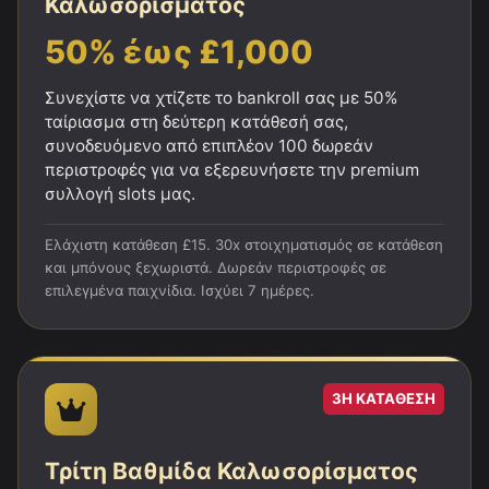
Καλωσορίσματος
50% έως £1,000
Συνεχίστε να χτίζετε το bankroll σας με 50%
ταίριασμα στη δεύτερη κατάθεσή σας,
συνοδευόμενο από επιπλέον 100 δωρεάν
περιστροφές για να εξερευνήσετε την premium
συλλογή slots μας.
Ελάχιστη κατάθεση £15. 30x στοιχηματισμός σε κατάθεση
και μπόνους ξεχωριστά. Δωρεάν περιστροφές σε
επιλεγμένα παιχνίδια. Ισχύει 7 ημέρες.
3Η ΚΑΤΆΘΕΣΗ
Τρίτη Βαθμίδα Καλωσορίσματος