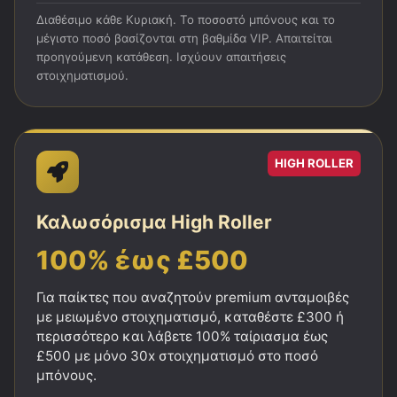
Διαθέσιμο κάθε Κυριακή. Το ποσοστό μπόνους και το
μέγιστο ποσό βασίζονται στη βαθμίδα VIP. Απαιτείται
προηγούμενη κατάθεση. Ισχύουν απαιτήσεις
στοιχηματισμού.
HIGH ROLLER
Καλωσόρισμα High Roller
100% έως £500
Για παίκτες που αναζητούν premium ανταμοιβές
με μειωμένο στοιχηματισμό, καταθέστε £300 ή
περισσότερο και λάβετε 100% ταίριασμα έως
£500 με μόνο 30x στοιχηματισμό στο ποσό
μπόνους.