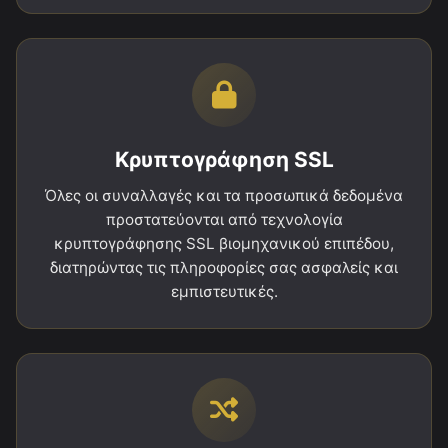
Κρυπτογράφηση SSL
Όλες οι συναλλαγές και τα προσωπικά δεδομένα
προστατεύονται από τεχνολογία
κρυπτογράφησης SSL βιομηχανικού επιπέδου,
διατηρώντας τις πληροφορίες σας ασφαλείς και
εμπιστευτικές.