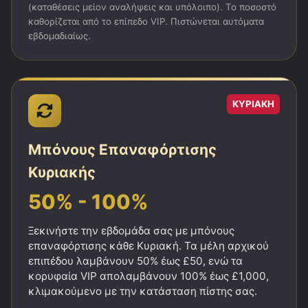
(καταθέσεις μείον αναλήψεις και υπόλοιπο). Το ποσοστό
καθορίζεται από το επίπεδο VIP. Πιστώνεται αυτόματα
εβδομαδιαίως.
ΚΥΡΙΑΚΉ
Μπόνους Επαναφόρτισης
Κυριακής
50% - 100%
Ξεκινήστε την εβδομάδα σας με μπόνους
επαναφόρτισης κάθε Κυριακή. Τα μέλη αρχικού
επιπέδου λαμβάνουν 50% έως £50, ενώ τα
κορυφαία VIP απολαμβάνουν 100% έως £1,000,
κλιμακούμενο με την κατάσταση πίστης σας.