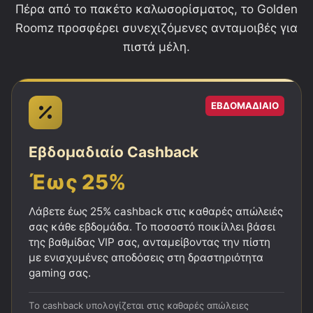
Πέρα από το πακέτο καλωσορίσματος, το Golden
Roomz προσφέρει συνεχιζόμενες ανταμοιβές για
πιστά μέλη.
ΕΒΔΟΜΑΔΙΑΊΟ
Εβδομαδιαίο Cashback
Έως 25%
Λάβετε έως 25% cashback στις καθαρές απώλειές
σας κάθε εβδομάδα. Το ποσοστό ποικίλλει βάσει
της βαθμίδας VIP σας, ανταμείβοντας την πίστη
με ενισχυμένες αποδόσεις στη δραστηριότητα
gaming σας.
Το cashback υπολογίζεται στις καθαρές απώλειες