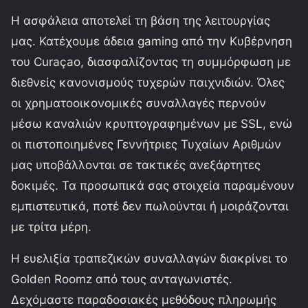
Η ασφάλεια αποτελεί τη βάση της λειτουργίας
μας. Κατέχουμε άδεια gaming από την Κυβέρνηση
του Curaçao, διασφαλίζοντας τη συμμόρφωση με
διεθνείς κανονισμούς τυχερών παιχνιδιών. Όλες
οι χρηματοοικονομικές συναλλαγές περνούν
μέσω καναλιών κρυπτογραφημένων με SSL, ενώ
οι πιστοποιημένες Γεννήτριες Τυχαίων Αριθμών
μας υποβάλλονται σε τακτικές ανεξάρτητες
δοκιμές. Τα προσωπικά σας στοιχεία παραμένουν
εμπιστευτικά, ποτέ δεν πωλούνται ή μοιράζονται
με τρίτα μέρη.
Η ευελιξία τραπεζικών συναλλαγών διακρίνει το
Golden Roomz από τους ανταγωνιστές.
Δεχόμαστε παραδοσιακές μεθόδους πληρωμής