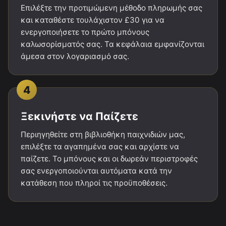
Επιλέξτε την προτιμώμενη μέθοδο πληρωμής σας
και καταθέστε τουλάχιστον £30 για να
ενεργοποιήσετε το πρώτο μπόνους
καλωσορίσματός σας. Τα κεφάλαια εμφανίζονται
άμεσα στον λογαριασμό σας.
4
Ξεκινήστε να Παίζετε
Περιηγηθείτε στη βιβλιοθήκη παιχνιδιών μας,
επιλέξτε τα αγαπημένα σας και αρχίστε να
παίζετε. Το μπόνους και οι δωρεάν περιστροφές
σας ενεργοποιούνται αυτόματα κατά την
κατάθεση που πληροί τις προϋποθέσεις.